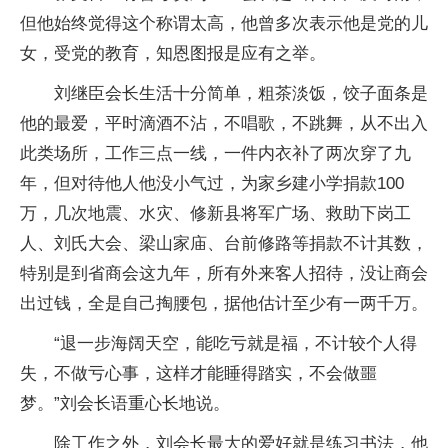
但他始终觉得这个称谓太高，他曾多次表示他是党的儿
女，受党的教育，知恩图报是应有之举。
刘继臣会长生活十分简单，粗茶淡饭，饺子面条是
他的最爱，平时滴酒不沾，不唱歌，不跳舞，从不出入
此类场所，工作三点一线，一件内衣补了两次穿了九
年，但对待他人他没小气过，为家乡建小学捐款100
万，几次地震、水灾、修新县将军广场、救助下岗工
人、刘氏大会、梁山家庙、台前修路等捐款不计其数，
特别是到省商会这九年，所有外来客人招待，没让商会
出过钱，全是自己掏腰包，据他估计至少有一两千万。
“退一步海阔天空，能吃亏就是福，不计较个人得
失，不做亏心事，这样才能睡得踏实，不会做噩
梦。”刘会长语重心长地说。
除工作之外，刘会长最大的爱好就是练习书法，他