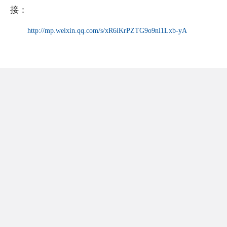
接：
http://mp.weixin.qq.com/s/xR6iKrPZTG9o9nl1Lxb-yA