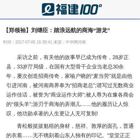
【郑领袖】刘继臣：踏浪远航的商海“游龙”
时间：2017-07-06 16:38:41 来源：中华网河南
采访之前，有关他的故事早已成为传奇，28岁正
县，33岁厅局级，在国有大型骨干企业当老总30余
年，屡次创造招商传奇，家喻户晓的“麦当劳”就是由他
引进河南，被河南商界奉为“招商老总”;谱写过无数商业
运作佳话，被誉为“商业运作大师”;被人尊为在豫各商会
的“领头羊”;游刃于商海的弄潮儿……他的履历让人惊
叹，他功勋卓著的人生更让人无可复制!
青松般挺拔魁梧的身材，慈祥、敦厚的面孔，普通
的衣着……无不镌刻着山东人独有的印记。“堂堂正正