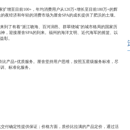
增至目前100+，年均消费用户从120万+增长至目前180万+的辉
的夜经济和年轻的消费市场为厘舍SPA的成长提供了肥沃的土壤。
，来到了有着“派江吻海、百河润邑、群翠绕城”的城市格局的国家历
神，迎接厘舍SPA的到来。福州的海洋文明、近代海军的摇篮、以
得益彰。
质价比产品+优质服务。厘舍坚持用户思维，按照五星级服务标准，尽
培训、标准化服务。
化交付确定性提供保证；价格方面，质价比拉满的产品定价，通过活