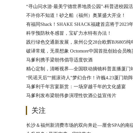
“寻山问水游·最美宁德世界地质公园”-科普进校园
不许你不知道！砂之船（福州）奥莱盛大开业！
有福同Shack！SHAKE SHACK福建首店将于20
科学预防秋冬感冒，宝矿力水特有办法！
践行绿色交通新发展，泉州公交28台欧辉BJ6805
破译常规，无畏想象 Octomore中国首批创始会员
马爹利携手梁朝伟倡导适度饮酒
精心定制，清晰视界—全国联动摘镜科普直播厦门
“民谣天后”“摇滚诗人”梦幻合作！许巍4.23厦门助
马爹利千年宫宴新赏：一场穿越千年的文化盛宴
马爹利发布梁朝伟参演理性饮酒公益宣传片
关注
长沙＆福州新消费市场的双向奔赴—厘舍SPA的南