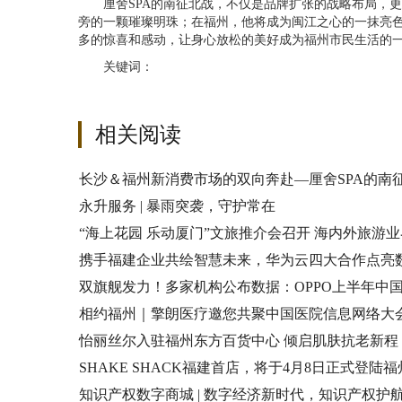
厘舍SPA的南征北战，不仅是品牌扩张的战略布局，
旁的一颗璀璨明珠；在福州，他将成为闽江之心的一抹亮色
多的惊喜和感动，让身心放松的美好成为福州市民生活的
关键词：
相关阅读
长沙＆福州新消费市场的双向奔赴—厘舍SPA的南
永升服务 | 暴雨突袭，守护常在
“海上花园 乐动厦门”文旅推介会召开 海内外旅游
携手福建企业共绘智慧未来，华为云四大合作点亮
双旗舰发力！多家机构公布数据：OPPO上半年中
相约福州｜擎朗医疗邀您共聚中国医院信息网络大
怡丽丝尔入驻福州东方百货中心 倾启肌肤抗老新程
SHAKE SHACK福建首店，将于4月8日正式登陆
知识产权数字商城 | 数字经济新时代，知识产权护