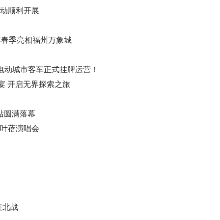
活动顺利开展
23年春季亮相福州万象城
纯电动城市客车正式挂牌运营！
晚宴 开启无界探索之旅
站圆满落幕
阵叶蓓演唱会
征北战