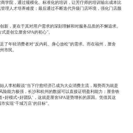
建商学院，通过规模化、标准化的培训，让芳疗师的培训输出成本比
降低管理人才培养难度；最后通过不断迭代升级门店环境，强化门店颜
的创新，更在于其对用户需求的深刻理解和对服务品质的不懈追求。
式是创立厘舍SPA的初心”。
满足了年轻消费者对“反内耗、身心放松”的需求。而在福州，厘舍
福州市民。
创始人李柏毅说“当下疗愈经济己成为大众消费主流，顺势而为就是
风险能力极强，长沙和杭州的数据可以直接证明盈利能力；厘舍铁
+好模式+好团队’，这就是厘舍SPA逆势增长的原因。凭借其这
市实现‘千城万店’的目标”。