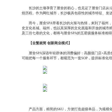
长沙的土壤孕育了厘舍的初心，也见证了厘舍门店从1家扩
煌历程。作为网红城市，长沙极具包容性的城市特征、发达
而今，厘舍SPA带着长沙的火辣与热情，来到了福州
史文化名城。福州，也以其深厚的文化底蕴和开放的城市精
及三坊七巷的文化，都将与厘舍SPA的五星级服务标准相
【去繁就简 创新商业模式】
厘舍SPA深谙年轻群体的消费偏好：高颜值门店+高
可能把每一个服务环节，都规范为一套SOP，提供标准化
产品方面，精简的SKU，方便打造超级单品，为规模