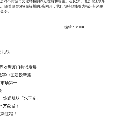
更是对不同城市文化特色的深刻理解和尊重。在长沙，他是湘江水系
。随着厘舍SPA在福州的5店同开，我们期待他能够为福州带来更
一部分。
编辑：sd100
征北战
业界欢聚厦门共谋发展
数字中国建设新篇
国市场第一
会
，焕耀肌肤「水玉光」
福州万象城！
航新征程！