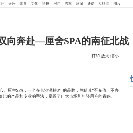
财经
娱乐
体育
文化
科技
房产
汽车
旅游
通信
互联网
图片
双向奔赴—厘舍SPA的南征北战
打印
放大
缩小
人心。厘舍SPA，一个在长沙深耕8年的品牌，凭借其“不充值、不办
价比的产品和专业的手法，赢得了广大市场和年轻用户的青睐。