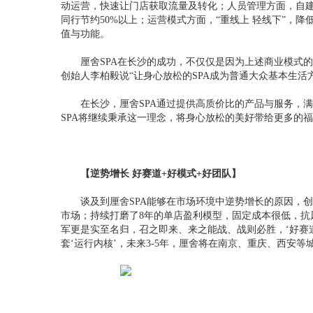
动运营，快速让门店获取流量及转化；人员管理方面，自
同行节约50%以上；运营模式方面，“重线上 轻线下”，
值与功能。
厘舍SPA在长沙的成功，不仅仅是因为上述商业模式
创始人李柏毅说“让身心放松的SPA成为普通大众基本生活方
在长沙，厘舍SPA通过提供高质价比的产品与服务，
SPA将继续秉承这一理念，将身心放松的美好带给更多的
【逆势增长 好赛道+好模式+好团队】
谈及到厘舍SPA能够在市场环境中逆势增长的原因，
市场；持续打磨了8年的单店盈利模型，固定成本很低，抗
军更是实至名归，召之即来、来之能战、战则必胜，‘好赛道
套‘运行内核’，未来3-5年，厘舍将在南京、重庆、西安等城