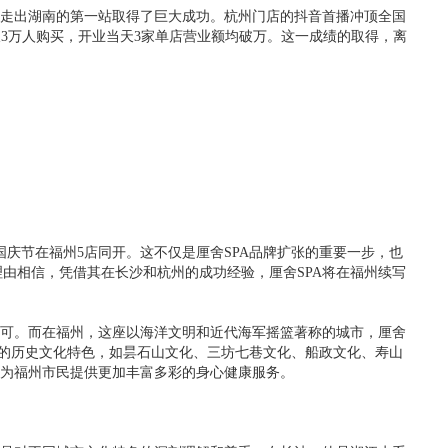
志着其走出湖南的第一站取得了巨大成功。杭州门店的抖音首播冲顶全国
破3万人购买，开业当天3家单店营业额均破万。这一成绩的取得，离
日国庆节在福州5店同开。这不仅是厘舍SPA品牌扩张的重要一步，也
由相信，凭借其在长沙和杭州的成功经验，厘舍SPA将在福州续写
认可。而在福州，这座以海洋文明和近代海军摇篮著称的城市，厘舍
福州的历史文化特色，如昙石山文化、三坊七巷文化、船政文化、寿山
同为福州市民提供更加丰富多彩的身心健康服务。